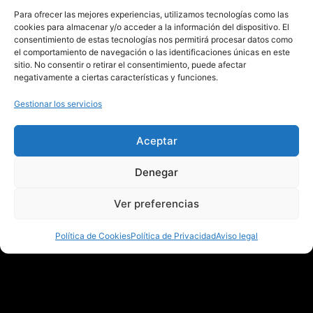
Para ofrecer las mejores experiencias, utilizamos tecnologías como las
cookies para almacenar y/o acceder a la información del dispositivo. El
consentimiento de estas tecnologías nos permitirá procesar datos como
¡Nos vemos
el comportamiento de navegación o las identificaciones únicas en este
sitio. No consentir o retirar el consentimiento, puede afectar
negativamente a ciertas características y funciones.
dentro!
Gestionar los servicios
¡No me lo pierdo! Quiero asistir
Aceptar
Denegar
Ver preferencias
Política de Privacidad
Aviso Legal
Política de Cookies
Política de Privacidad
Aviso legal
Política de Cookies
Política de Compra y cancelación
+ Textos legales